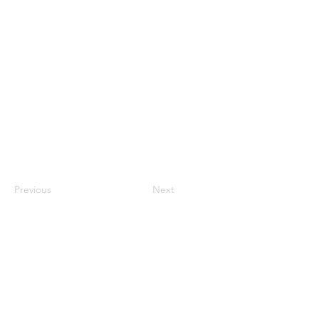
Previous
Next
一般社団 遠賀中間歯科医師会では、地域住民の皆様のお口
の健康のためのさまざまな活動を行っています。
当ホームページでは近隣の歯科医院、健診、休日急患当番医
などのご案内を掲載しておりますのでご活用ください。
​遠賀中間歯科医師会
一般社団法人
〒807-0046 福岡県遠賀郡水巻町吉田西二丁目