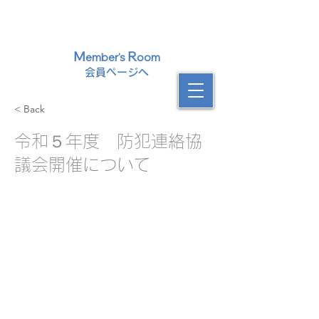
​遠賀中間歯科医師会
一般社団法人
M
R
ember's
oom
​会員ページへ
< Back
令和５年度 防犯連絡協
議会開催について