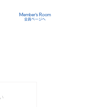
M
R
ember's
oom
​会員ページへ
い