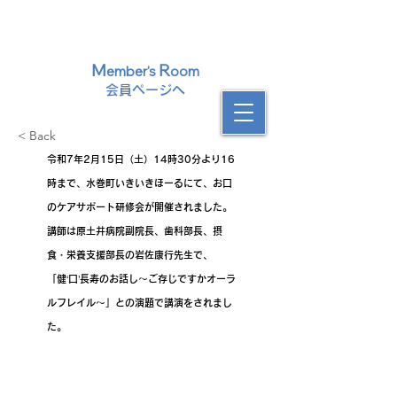
​遠賀中間歯科医師会
一般社団法人
M
R
ember's
oom
​会員ページへ
< Back
令和7年2月15日（土）14時30分より16
時まで、水巻町いきいきほーるにて、お口
のケアサポート研修会が開催されました。
講師は原土井病院副院長、歯科部長、摂
食・栄養支援部長の岩佐康行先生で、
「健‘口’長寿のお話し～ご存じですかオーラ
ルフレイル～」との演題で講演をされまし
た。