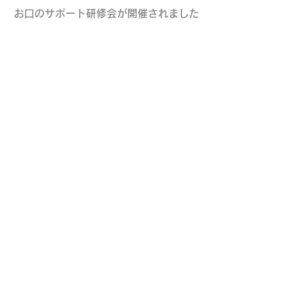
お口のサポート研修会が開催されました
一般社団 遠賀中間歯科医師会では、地域住民の皆様のお口
の健康のためのさまざまな活動を行っています。
当ホームページでは近隣の歯科医院、健診、休日急患当番医
などのご案内を掲載しておりますのでご活用ください。
​遠賀中間歯科医師会
一般社団法人
〒807-0046 福岡県遠賀郡水巻町吉田西二丁目
1番10号
電話.093-202-1460 FAX.093-201-6859
mail
qqcg6639n@miracle.ocn.ne.jp
（QRコー
ドをご利用ください）